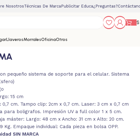
re Nosotros
Técnicas De Marca
Publicitar Educa
¿Preguntas?
Contáctan
$
gar
Llaveros
Morrales
Oficina
Otros
RMA
con pequeño sistema de soporte para el celular. Sistema
Esfero)
go
rgo: 15 cm
0,7 cm. Tampo clip: 2cm x 0,7 cm. Laser: 3 cm x 0,7 cm
 para boligrafos. Impresión UV a full color 1 x 5 cm.
a máster: Largo: 48 cm x Ancho: 31 cm x Alto: 20 cm.
 9 Kg. Empaque individual: Cada pieza en bolsa OPP.
nidad SIN MARCA