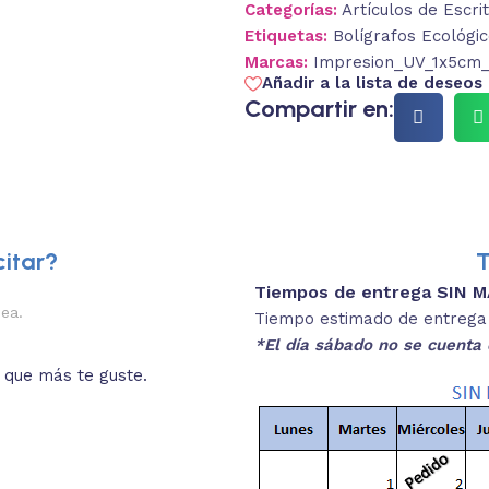
Categorías:
Artículos de Escri
Etiquetas:
Bolígrafos Ecológi
Marcas:
Impresion_UV_1x5cm_F
Añadir a la lista de deseos
Compartir en:
itar?
T
Tiempos de entrega SIN 
2.
nea.
Descripciones brev
Tiempo estimado de entrega 4
*El día sábado no se cuenta 
o que más te guste.
Lee las especificaciones del
está