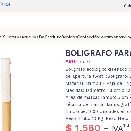
A
11 4424
Sob
 Y Libretas
Artículos De Escritura
Bebidas
Confección
Herramientas
Ho
BOLIGRAFO PA
SKU:
B8-23
Boligrafo ecologico diseñado 
de apertura twist. (Boligrafo/
Material: Bambu + Paja de Tri
Medidas: Diámetro: 1.1 cm x La
Área de marca: Tampo: 6 cm x 
Técnica de marca: Tampografía
Empaque: 1000 Unidades en caj
Peso Bruto: 10 Kg. Peso Neto:
$
1.560
1 U
+ IVA