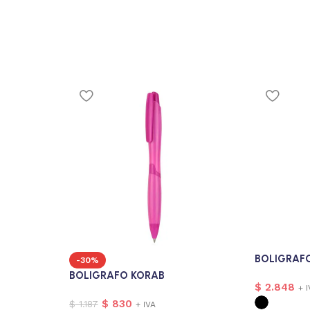
BOLIGRAF
-30%
BOLIGRAFO KORAB
$
2.848
+ 
$
830
$
1.187
+ IVA