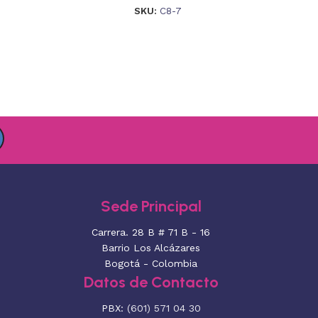
SKU:
C8-7
Sede Principal
Carrera. 28 B # 71 B - 16
Barrio Los Alcázares
Bogotá - Colombia
Datos de Contacto
PBX:
(601) 571 04 30