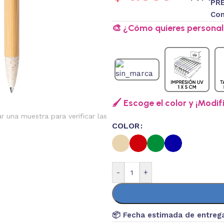
PRE
Con
🎨 ¿Cómo quieres personali
🖌️ Escoge el color y ¡Modif
ar una muestra para verificar las
COLOR
-
+
📦 Fecha estimada de entreg