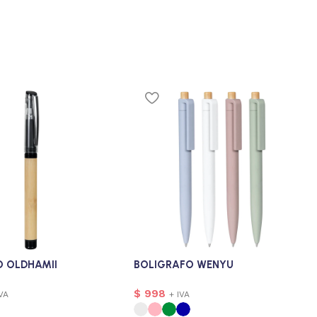
O OLDHAMII
BOLIGRAFO WENYU
$
998
IVA
+ IVA