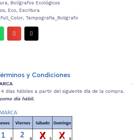
tura
,
Bolígrafos Ecológicos
cos
,
Eco
,
Escritura
ull_Color
,
Tampografia_Boligrafo
érminos y Condiciones
MARCA
3.
es y medidas aproximadas.
 días hábiles a partir del siguiente día de la compra.
REVISA
como día hábil.
 producto, que sean acordes a lo que
Selecciona el co
s buscando.