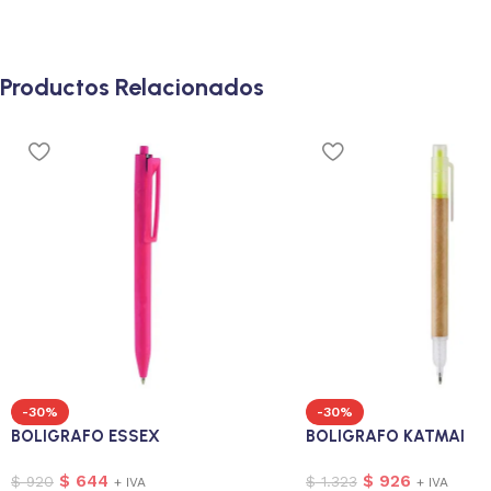
Productos Relacionados
-30%
-30%
BOLIGRAFO ESSEX
BOLIGRAFO KATMAI
$
644
$
926
$
920
$
1.323
+ IVA
+ IVA