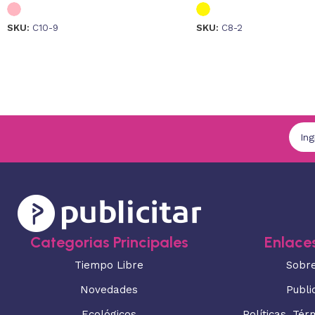
SKU:
C10-9
SKU:
C8-2
Categorias Principales
Enlaces
Tiempo Libre
Sobr
Novedades
Publi
Ecológicos
Políticas, Tér