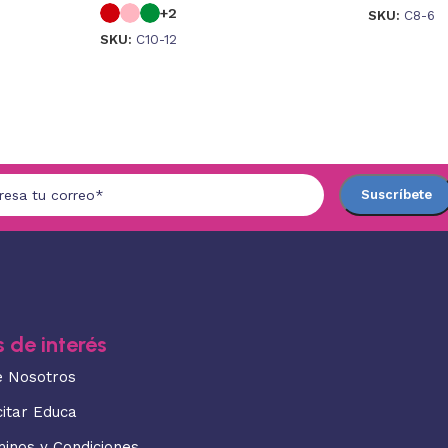
+2
SKU:
C8-6
SKU:
C10-12
 de interés
e Nosotros
citar Educa
minos y Condiciones