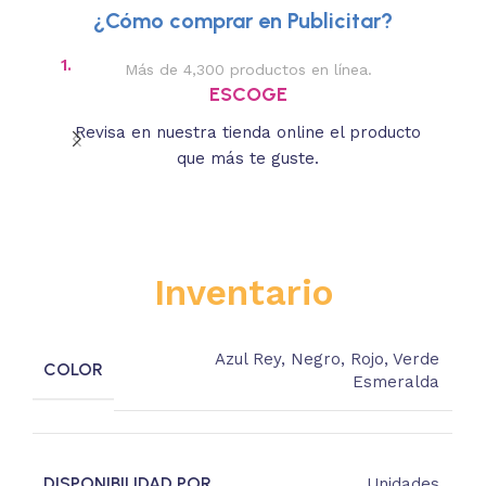
¿Cómo comprar en Publicitar?
1.
2.
Más de 4,300 productos en línea.
Des
ESCOGE
Revisa en nuestra tienda online el producto
Lee
que más te guste.
s
Inventario
Azul Rey
,
Negro
,
Rojo
,
Verde
COLOR
Esmeralda
DISPONIBILIDAD POR
Unidades