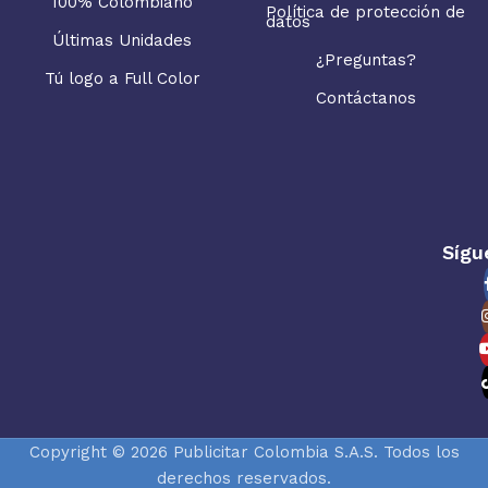
100% Colombiano
Política de protección de
datos
Últimas Unidades
¿Preguntas?
Tú logo a Full Color
Contáctanos
Sígu
Copyright © 2026 Publicitar Colombia S.A.S. Todos los
derechos reservados.