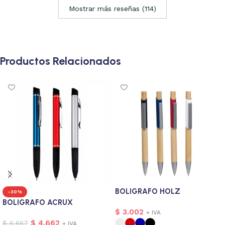
Mostrar más reseñas (114)
Productos Relacionados
BOLIGRAFO HOLZ
-30%
BOLIGRAFO ACRUX
$
3.002
+ IVA
$
4.662
$
6.667
+ IVA