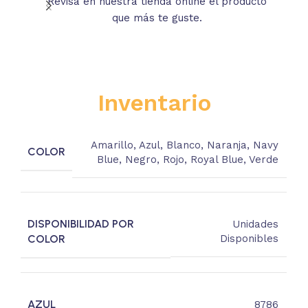
Revisa en nuestra tienda online el producto
Lee
que más te guste.
s
Inventario
Amarillo
,
Azul
,
Blanco
,
Naranja
,
Navy
COLOR
Blue
,
Negro
,
Rojo
,
Royal Blue
,
Verde
DISPONIBILIDAD POR
Unidades
COLOR
Disponibles
AZUL
8786