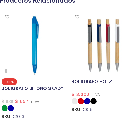
Productos Relacionados
BOLIGRAFO HOLZ
-30%
BOLIGRAFO BITONO SKADY
$
3.002
+ IVA
$
657
$
939
+ IVA
SKU:
C8-5
SKU:
C10-3
Seleccionar opciones
Seleccionar opciones