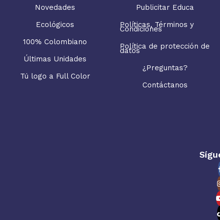
Novedades
Publicitar Educa
Ecológicos
Políticas, Términos y
Condiciones
100% Colombiano
Política de protección de
datos
Últimas Unidades
¿Preguntas?
Tú logo a Full Color
Contáctanos
Sígu