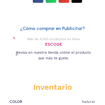
¿Cómo comprar en Publicitar?
1.
2.
Más de 4,300 productos en línea.
Des
ESCOGE
Revisa en nuestra tienda online el producto
Lee
que más te guste.
s
Inventario
COLOR
Natural