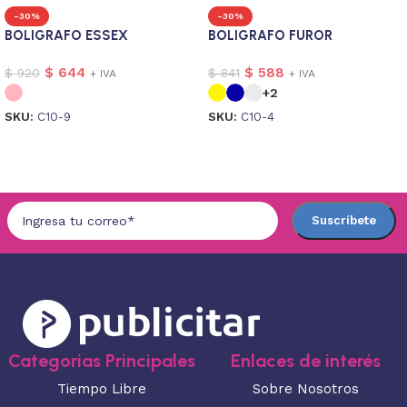
-30%
-30%
BOLIGRAFO ESSEX
BOLIGRAFO FUROR
$
644
$
588
$
920
$
841
+ IVA
+ IVA
+2
SKU:
C10-9
SKU:
C10-4
Seleccionar opciones
Seleccionar opciones
Categorias Principales
Enlaces de interés
Tiempo Libre
Sobre Nosotros