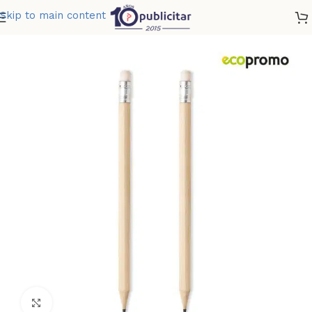
Skip to main content
Home
»
Tienda
»
LAPIZ ECO NATURAL
Clic para ampliar