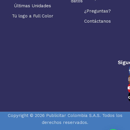
datos
Últimas Unidades
¿Preguntas?
Tú logo a Full Color
Contáctanos
Sígu
Copyright © 2026 Publicitar Colombia S.A.S. Todos los
derechos reservados.