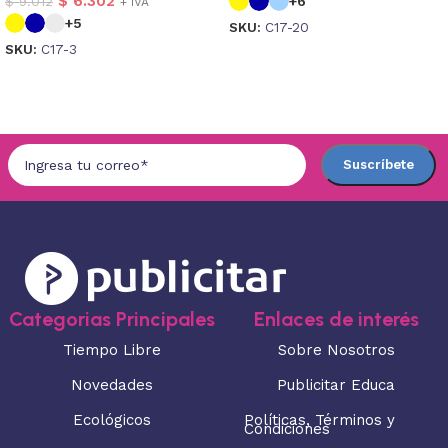
$
6.302
$
9.012
+6
+ IVA
+5
SKU:
C17-20
SKU:
C17-3
Seleccionar opciones
Seleccionar opciones
Categorias Principales
Enlaces de interés
Tiempo Libre
Sobre Nosotros
Novedades
Publicitar Educa
Ecológicos
Políticas, Términos y
Condiciones