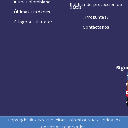
100% Colombiano
Política de protección de
datos
Últimas Unidades
¿Preguntas?
Tú logo a Full Color
Contáctanos
Sígu
Copyright © 2026 Publicitar Colombia S.A.S. Todos los
derechos reservados.