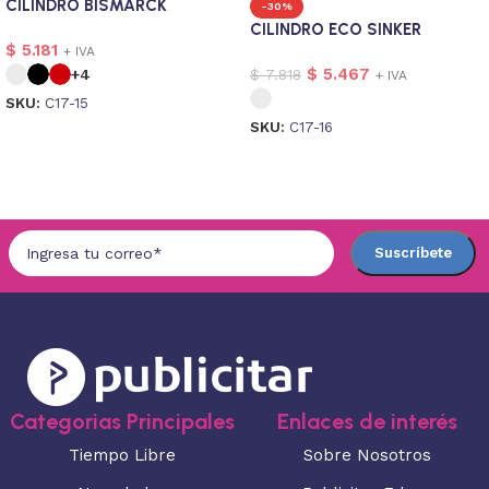
CILINDRO BISMARCK
-30%
CILINDRO ECO SINKER
$
5.181
+ IVA
$
5.467
$
7.818
+4
+ IVA
SKU:
C17-15
SKU:
C17-16
Seleccionar opciones
Seleccionar opciones
Categorias Principales
Enlaces de interés
Tiempo Libre
Sobre Nosotros