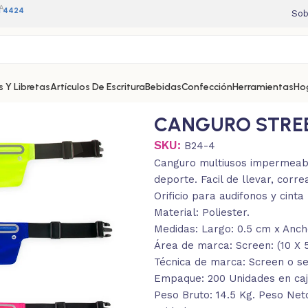
A
11 4424
Sob
 Y Libretas
Artículos De Escritura
Bebidas
Confección
Herramientas
Ho
CANGURO STRE
SKU:
B24-4
Canguro multiusos impermeable
deporte. Facil de llevar, corre
Orificio para audifonos y cinta 
Material: Poliester.
Medidas: Largo: 0.5 cm x Ancho
Área de marca: Screen: (10 X 5)
Técnica de marca: Screen o ser
Empaque: 200 Unidades en caj
Peso Bruto: 14.5 Kg. Peso Neto