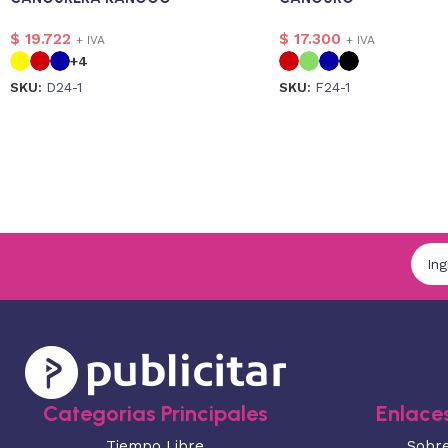
$
19.722
$
17.300
+ IVA
+ IVA
+4
SKU:
D24-1
SKU:
F24-1
Categorias Principales
Enlaces
Tiempo Libre
Sobr