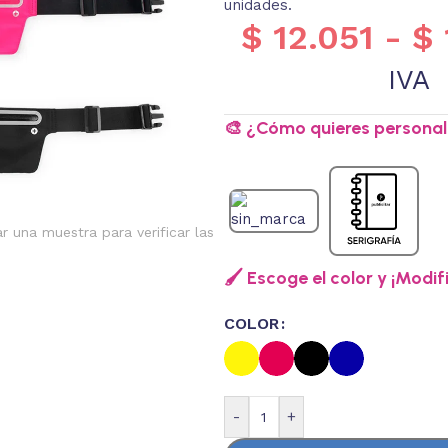
unidades.
$
12.051
-
$
IVA
🎨 ¿Cómo quieres personali
ar una muestra para verificar las
🖌️ Escoge el color y ¡Modif
COLOR
-
+