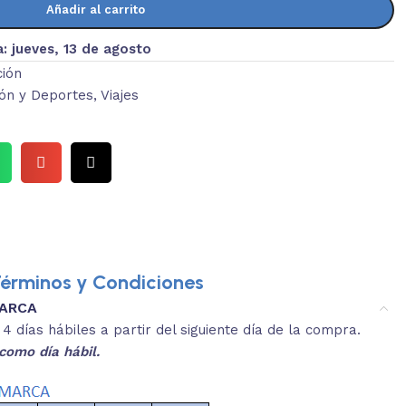
Añadir al carrito
a:
jueves, 13 de agosto
ión
ón y Deportes
,
Viajes
érminos y Condiciones
MARCA
3.
es y medidas aproximadas.
 días hábiles a partir del siguiente día de la compra.
REVISA
como día hábil.
 producto, que sean acordes a lo que
Selecciona el co
s buscando.