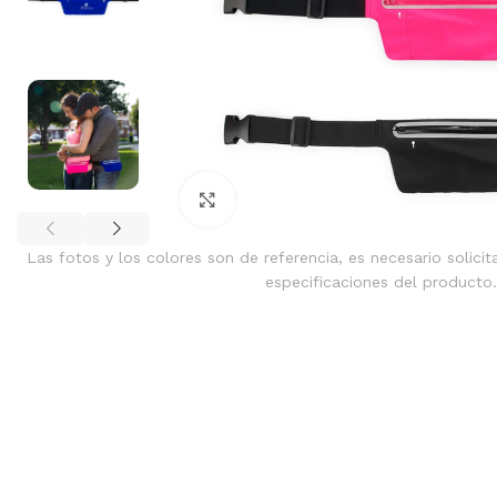
Clic para ampliar
Las fotos y los colores son de referencia, es necesario solicit
especificaciones del producto.