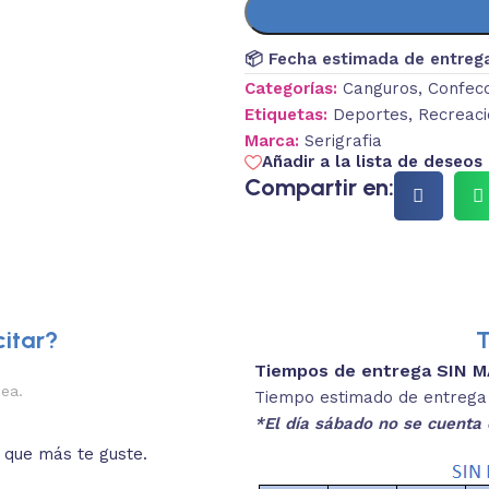
📦 Fecha estimada de entreg
Categorías:
Canguros
,
Confecc
Etiquetas:
Deportes
,
Recreaci
Marca:
Serigrafia
Añadir a la lista de deseos
Compartir en:
itar?
T
Tiempos de entrega SIN 
2.
nea.
Descripciones brev
Tiempo estimado de entrega 4
*El día sábado no se cuenta 
o que más te guste.
Lee las especificaciones del
está