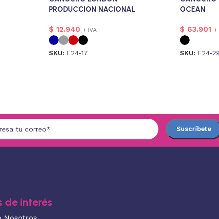
PRODUCCION NACIONAL
OCEAN
$
12.940
$
63.901
+ IVA
+
SKU:
E24-17
SKU:
E24-2
 de interés
e Nosotros