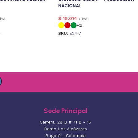
NACIONAL
$
19.014
 IVA
+ IVA
+2
9
SKU:
E24-7
Sede Principal
Carrera. 28 B # 71 B - 16
Barrio Los Alcázares
Bogotá - Colombia