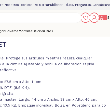
re Nosotros
Técnicas De Marca
Publicitar Educa
¿Preguntas?
Contáctan
$
gar
Llaveros
Morrales
Oficina
Otros
ET
. Protege sus articulos mientras realiza cualquier
a a la cintura ajustable y hebilla de liberacion rapida.
reflectiva.
: 27.5 cm x Alto: 11 cm
. DTF: (8,5 X 4).
igrafía.
a máster: Largo: 44 cm x Ancho: 39 cm x Alto: 40 cm.
: 13.5 Kg. Empaque individual: Bolsa en Polietileno para 25