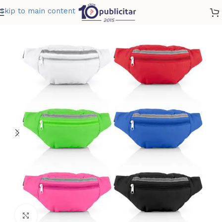
Skip to main content
Home
»
Tienda
»
CANGURO RANDY
Clic para ampliar