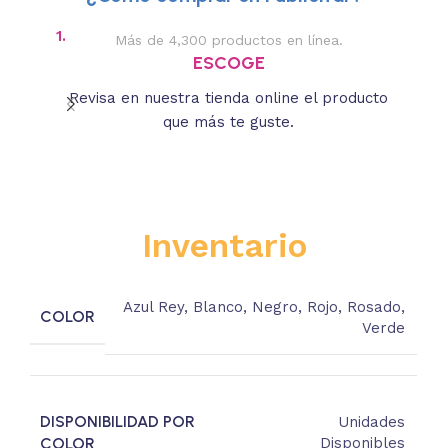
1.
2.
Más de 4,300 productos en línea.
Des
ESCOGE
Revisa en nuestra tienda online el producto
Lee
que más te guste.
s
Inventario
Azul Rey
,
Blanco
,
Negro
,
Rojo
,
Rosado
,
COLOR
Verde
DISPONIBILIDAD POR
Unidades
COLOR
Disponibles