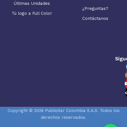
Últimas Unidades
¿Preguntas?
Tú logo a Full Color
Contáctanos
Sígu
Copyright © 2026 Publicitar Colombia S.A.S. Todos los
derechos reservados.