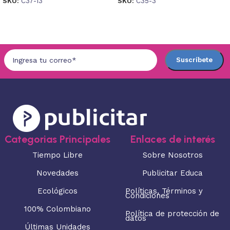
SKU:
C37-13
SKU:
C35-3
Seleccionar opciones
Seleccionar opciones
Categorias Principales
Enlaces de interés
Tiempo Libre
Sobre Nosotros
Novedades
Publicitar Educa
Ecológicos
Políticas, Términos y
Condiciones
100% Colombiano
Política de protección de
datos
Últimas Unidades