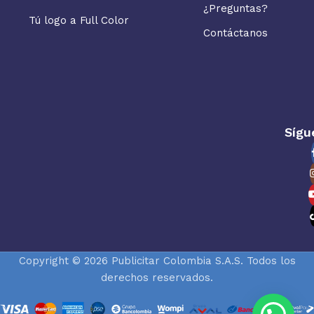
¿Preguntas?
Tú logo a Full Color
Contáctanos
Sígu
Copyright © 2026 Publicitar Colombia S.A.S. Todos los
derechos reservados.