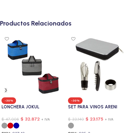
Productos Relacionados
-30%
-30%
LONCHERA JOKUL
SET PARA VINOS ARENI
$
32.872
$
23.175
$
47.006
$
33.140
+ IVA
+ IVA