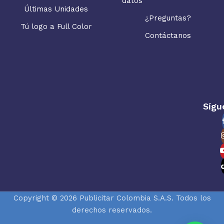
datos
Últimas Unidades
¿Preguntas?
Tú logo a Full Color
Contáctanos
Sígu
Copyright © 2026 Publicitar Colombia S.A.S. Todos los
derechos reservados.