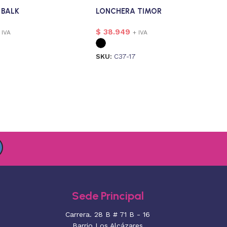
 BALK
LONCHERA TIMOR
$
38.949
 IVA
+ IVA
SKU:
C37-17
Sede Principal
Carrera. 28 B # 71 B - 16
Barrio Los Alcázares