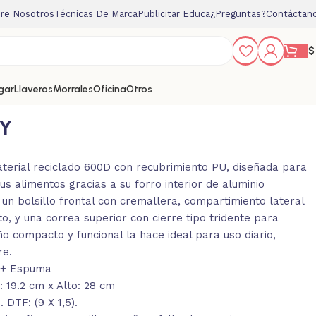
re Nosotros
Técnicas De Marca
Publicitar Educa
¿Preguntas?
Contáctan
$
gar
Llaveros
Morrales
Oficina
Otros
Y
terial reciclado 600D con recubrimiento PU, diseñada para
s alimentos gracias a su forro interior de aluminio
un bolsillo frontal con cremallera, compartimiento lateral
o, y una correa superior con cierre tipo tridente para
eño compacto y funcional la hace ideal para uso diario,
re.
U + Espuma
 19.2 cm x Alto: 28 cm
 DTF: (9 X 1,5).