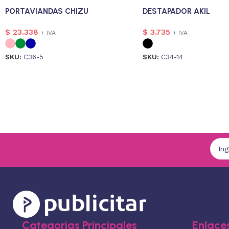
PORTAVIANDAS CHIZU
DESTAPADOR AKIL
$
23.338
$
3.735
+ IVA
+ IVA
SKU:
C36-5
SKU:
C34-14
Categorias Principales
Enlaces