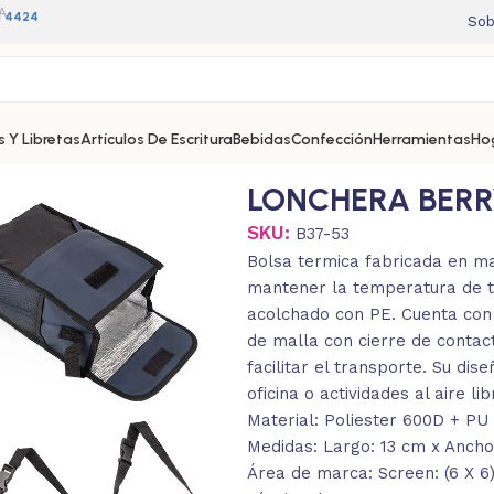
A
11 4424
Sob
 Y Libretas
Artículos De Escritura
Bebidas
Confección
Herramientas
Ho
LONCHERA BERR
SKU:
B37-53
Bolsa termica fabricada en ma
mantener la temperatura de tu
acolchado con PE. Cuenta con 
de malla con cierre de contact
facilitar el transporte. Su dis
oficina o actividades al aire lib
Material: Poliester 600D + P
Medidas: Largo: 13 cm x Ancho:
Área de marca: Screen: (6 X 6).