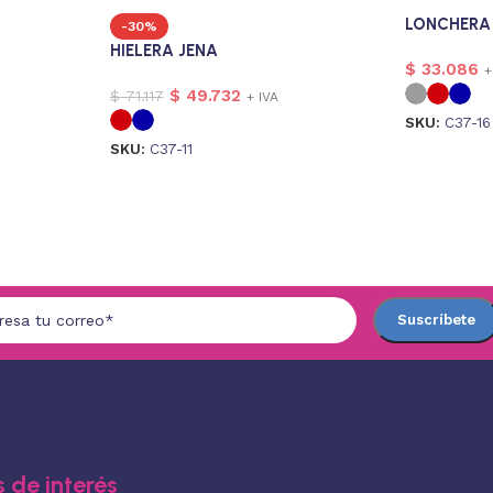
LONCHERA
-30%
HIELERA JENA
$
33.086
+
$
49.732
$
71.117
+ IVA
SKU:
C37-16
SKU:
C37-11
 de interés