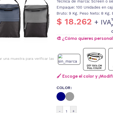
Técnica de marca: Screen o ser
Empaque: 100 Unidades en caja
Bruto: 9 Kg. Peso Neto: 8 Kg. 
$
18.262
+ IVA
🎨 ¿Cómo quieres personali
ar una muestra para verificar las
🖌️ Escoge el color y ¡Modif
COLOR
-
+