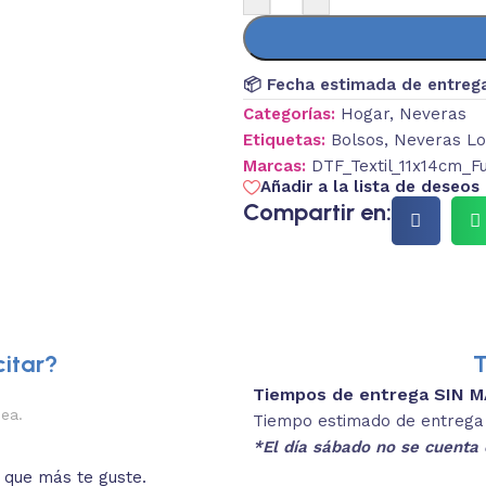
📦 Fecha estimada de entreg
Categorías:
Hogar
,
Neveras
Etiquetas:
Bolsos
,
Neveras Lo
Marcas:
DTF_Textil_11x14cm_Fu
Añadir a la lista de deseos
Compartir en:
itar?
T
Tiempos de entrega SIN 
2.
nea.
Descripciones brev
Tiempo estimado de entrega 4
*El día sábado no se cuenta 
o que más te guste.
Lee las especificaciones del