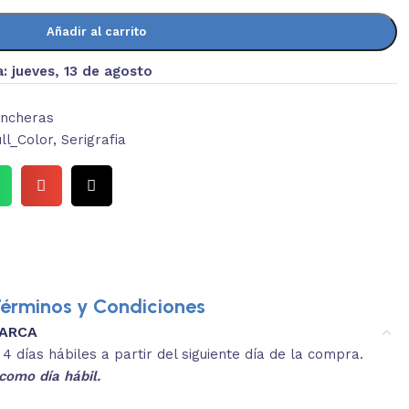
Añadir al carrito
a:
jueves, 13 de agosto
ncheras
ll_Color
,
Serigrafia
érminos y Condiciones
MARCA
3.
es y medidas aproximadas.
 días hábiles a partir del siguiente día de la compra.
REVISA
como día hábil.
 producto, que sean acordes a lo que
Selecciona el co