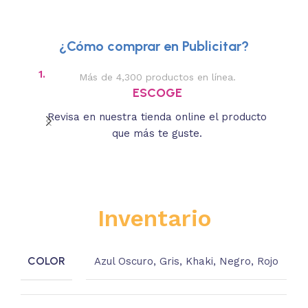
¿Cómo comprar en Publicitar?
1.
2.
Más de 4,300 productos en línea.
Des
ESCOGE
Revisa en nuestra tienda online el producto
Lee
que más te guste.
s
Inventario
COLOR
Azul Oscuro
,
Gris
,
Khaki
,
Negro
,
Rojo