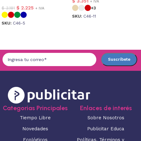
$
3.351
+ IVA
$
2.225
$
3.181
+3
+ IVA
SKU:
C46-11
SKU:
C46-5
Seleccionar opciones
Seleccionar opciones
Categorias Principales
Enlaces de interés
Tiempo Libre
Sobre Nosotros
Novedades
Publicitar Educa
Ecológicos
Políticas, Términos y