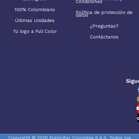
Condiciones
100% Colombiano
Política de protección de
datos
Últimas Unidades
¿Preguntas?
Tú logo a Full Color
Contáctanos
Sígu
Copyright © 2026 Publicitar Colombia S.A.S. Todos los