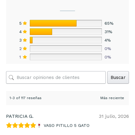
5
65%
4
31%
3
4%
2
0%
1
0%
Buscar
1-3 of 117 reseñas
PATRICIA G.
31 julio, 2026
VASO PITILLO 5 GATO