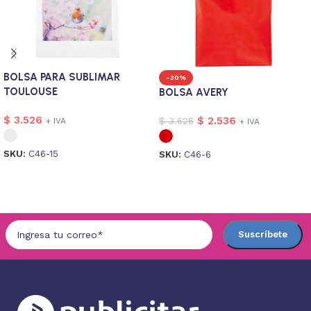
BOLSA PARA SUBLIMAR
-30%
TOULOUSE
BOLSA AVERY
$
3.526
$
2.536
$
3.626
+ IVA
+ IVA
SKU:
C46-15
SKU:
C46-6
Seleccionar opciones
Seleccionar opciones