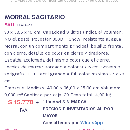
una muestra para verificar las especificaciones del producto.
MORRAL SAGITARIO
SKU:
D48-23
23 x 39,5 x 10 cm. Capacidad 9 litros (Indica el volumen,
NO el peso). Poliéster 300D + Snow: resistente al agua.
Morral con un compartimento principal, bolsillo frontal
con cierre, detalle de color en cierre y tiradores.
Espalda acolchada del mismo color que el cierre.
Técnica de marca: Bordado a color 9 x 6 cm. Screen o
serigrafía. DTF Textil grande a full color maximo 22 x 28
cm.
Empaque: Medidas: 42,00 x 26,00 x 35,00 cm Volumen:
0,038 m³ Cantidad por caja: 30 Peso total: 4,00 kg
$
15.778
1 Unidad SIN MARCA
+
PRECIOS E INVENTARIOS AL POR
IVA
MAYOR
Consúltenos por
WhatsApp