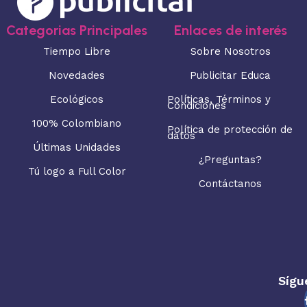
Categorias Principales
Enlaces de interés
Tiempo Libre
Sobre Nosotros
Novedades
Publicitar Educa
Ecológicos
Políticas, Términos y
Condiciones
100% Colombiano
Política de protección de
datos
Últimas Unidades
¿Preguntas?
Tú logo a Full Color
Contáctanos
Sígu