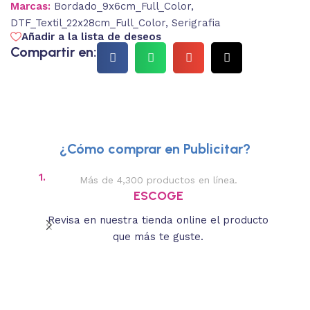
Marcas:
Bordado_9x6cm_Full_Color
,
DTF_Textil_22x28cm_Full_Color
,
Serigrafia
Añadir a la lista de deseos
Compartir en:
¿Cómo comprar en Publicitar?
1.
2.
Más de 4,300 productos en línea.
Des
ESCOGE
Revisa en nuestra tienda online el producto
Lee
que más te guste.
s