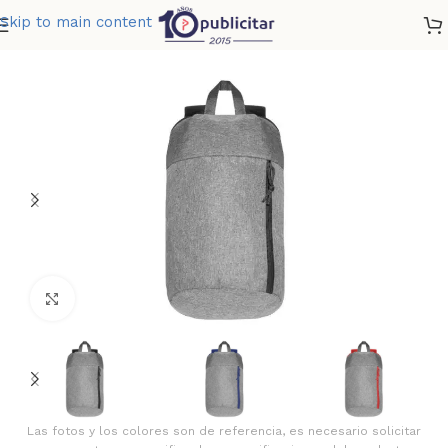
Skip to main content
Home
»
Tienda
»
MORRAL SAGITARIO
Clic para ampliar
Las fotos y los colores son de referencia, es necesario solicitar