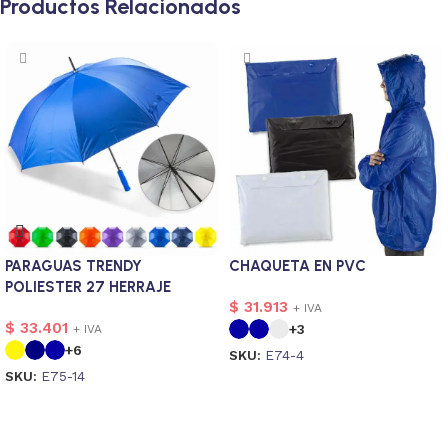
Productos Relacionados
PARAGUAS TRENDY
CHAQUETA EN PVC
POLIESTER 27 HERRAJE
$
31.913
METALICO
+ IVA
$
33.401
+3
+ IVA
+6
SKU:
E74-4
SKU:
E75-14
Seleccionar opciones
Seleccionar opciones