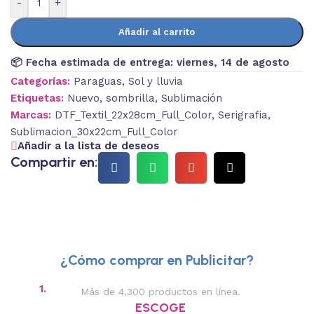
-
+
Añadir al carrito
📦 Fecha estimada de entrega:
viernes, 14 de agosto
Categorías:
Paraguas
,
Sol y lluvia
Etiquetas:
Nuevo
,
sombrilla
,
Sublimación
Marcas:
DTF_Textil_22x28cm_Full_Color
,
Serigrafia
,
Sublimacion_30x22cm_Full_Color
Añadir a la lista de deseos
Compartir en:
¿Cómo comprar en Publicitar?
1.
2.
Más de 4,300 productos en línea.
Des
ESCOGE