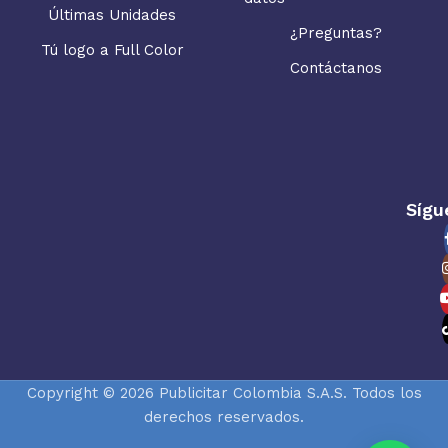
Últimas Unidades
¿Preguntas?
Tú logo a Full Color
Contáctanos
Sígu
Copyright © 2026 Publicitar Colombia S.A.S. Todos los
derechos reservados.