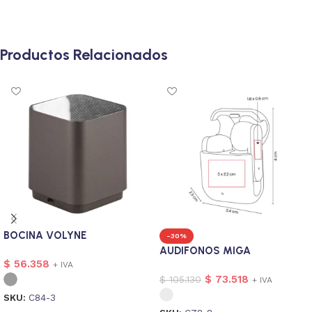
Productos Relacionados
BOCINA VOLYNE
-30%
AUDIFONOS MIGA
$
56.358
+ IVA
$
73.518
$
105.130
+ IVA
SKU:
C84-3