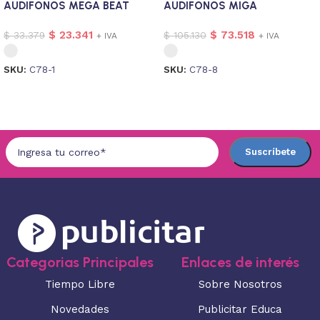
AUDIFONOS MEGA BEAT
AUDIFONOS MIGA
$
23.341
$
73.518
$
33.379
$
105.130
+ IVA
+ IVA
SKU:
C78-1
SKU:
C78-8
Seleccionar opciones
Seleccionar opciones
Categorias Principales
Enlaces de interés
Tiempo Libre
Sobre Nosotros
Novedades
Publicitar Educa