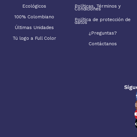
Ecológicos
Políticas, Términos y
Condiciones
100% Colombiano
Política de protección de
datos
Últimas Unidades
¿Preguntas?
Tú logo a Full Color
Contáctanos
Sígu