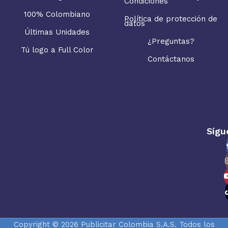
Condiciones
100% Colombiano
Política de protección de
datos
Últimas Unidades
¿Preguntas?
Tú logo a Full Color
Contáctanos
Sígu
Copyright © 2026 Publicitar Colombia S.A.S. Todos los