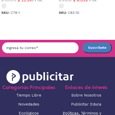
$
23.341
$
6.039
$
33.379
$
8.636
+ IVA
+ IVA
SKU:
C78-1
SKU:
C83-10
Seleccionar opciones
Seleccionar opciones
Categorias Principales
Enlaces de interés
Tiempo Libre
Sobre Nosotros
Novedades
Publicitar Educa
Ecológicos
Políticas, Términos y