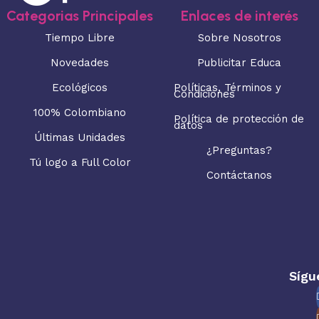
Categorias Principales
Enlaces de interés
Tiempo Libre
Sobre Nosotros
Novedades
Publicitar Educa
Ecológicos
Políticas, Términos y
Condiciones
100% Colombiano
Política de protección de
datos
Últimas Unidades
¿Preguntas?
Tú logo a Full Color
Contáctanos
Sígu