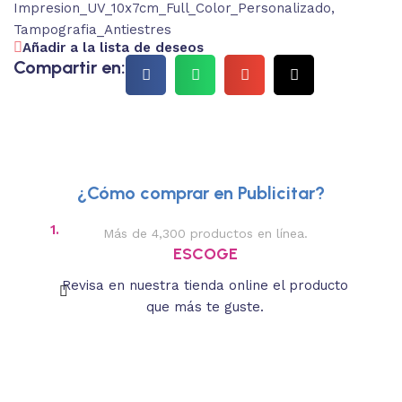
Impresion_UV_10x7cm_Full_Color_Personalizado
,
Tampografia_Antiestres
Añadir a la lista de deseos
Compartir en:
¿Cómo comprar en Publicitar?
1.
2.
Más de 4,300 productos en línea.
Des
ESCOGE
Revisa en nuestra tienda online el producto
Lee
que más te guste.
s