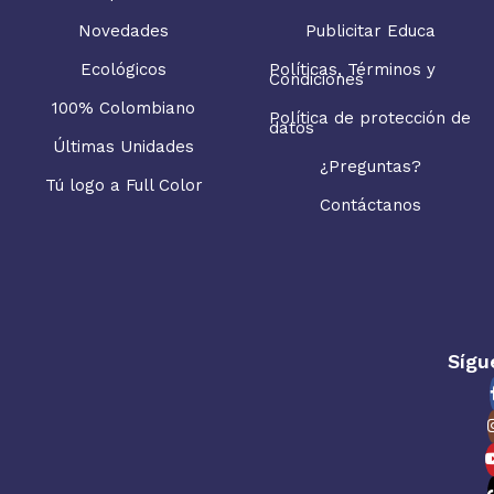
Novedades
Publicitar Educa
Ecológicos
Políticas, Términos y
Condiciones
100% Colombiano
Política de protección de
datos
Últimas Unidades
¿Preguntas?
Tú logo a Full Color
Contáctanos
Sígu