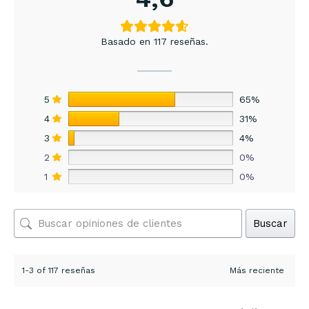
Basado en 117 reseñas.
5
65%
4
31%
3
4%
2
0%
1
0%
Buscar
1-3 of 117 reseñas