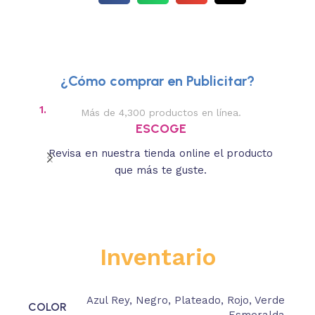
¿Cómo comprar en Publicitar?
1.
2.
Más de 4,300 productos en línea.
Des
ESCOGE
Revisa en nuestra tienda online el producto
Lee
que más te guste.
s
Inventario
Azul Rey
,
Negro
,
Plateado
,
Rojo
,
Verde
COLOR
Esmeralda