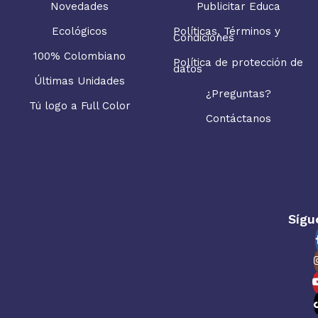
Novedades
Publicitar Educa
Ecológicos
Políticas, Términos y
Condiciones
100% Colombiano
Política de protección de
datos
Últimas Unidades
¿Preguntas?
Tú logo a Full Color
Contáctanos
Sígu