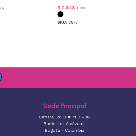
$
2.848
IVA
+ IVA
SKU:
C8-6
Sede Principal
Carrera. 28 B # 71 B - 16
Barrio Los Alcázares
Bogotá - Colombia