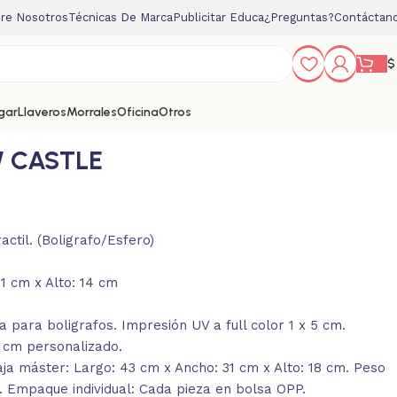
re Nosotros
Técnicas De Marca
Publicitar Educa
¿Preguntas?
Contáctan
$
gar
Llaveros
Morrales
Oficina
Otros
 CASTLE
actil. (Boligrafo/Esfero)
1 cm x Alto: 14 cm
 para boligrafos. Impresión UV a full color 1 x 5 cm.
5 cm personalizado.
a máster: Largo: 43 cm x Ancho: 31 cm x Alto: 18 cm. Peso
g. Empaque individual: Cada pieza en bolsa OPP.