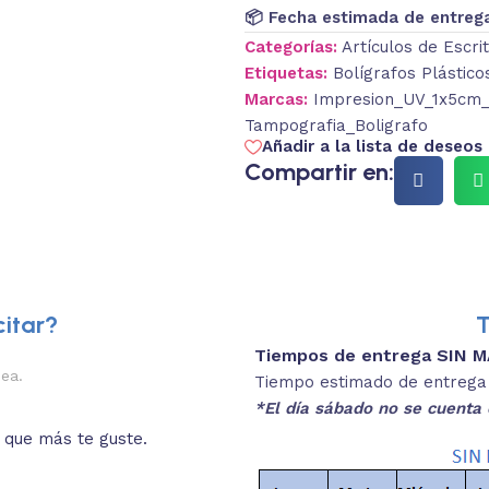
📦 Fecha estimada de entreg
Categorías:
Artículos de Escri
Etiquetas:
Bolígrafos Plástico
Marcas:
Impresion_UV_1x5cm_F
Tampografia_Boligrafo
Añadir a la lista de deseos
Compartir en:
itar?
T
Tiempos de entrega SIN 
2.
nea.
Descripciones brev
Tiempo estimado de entrega 4
*El día sábado no se cuenta 
o que más te guste.
Lee las especificaciones del
está