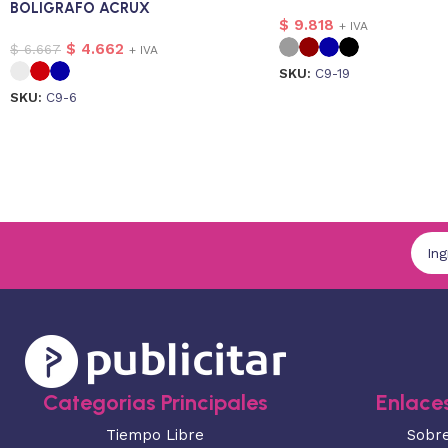
BOLIGRAFO ACRUX
$
9.818
+ IVA
$
4.662
$
6.667
+ IVA
SKU:
C9-19
SKU:
C9-6
Categorias Principales
Enlaces
Tiempo Libre
Sobr