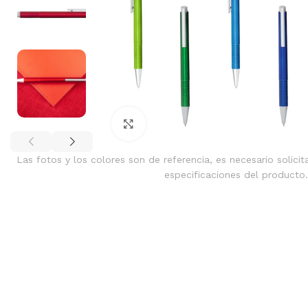
Clic para ampliar
Las fotos y los colores son de referencia, es necesario solicit
especificaciones del producto.