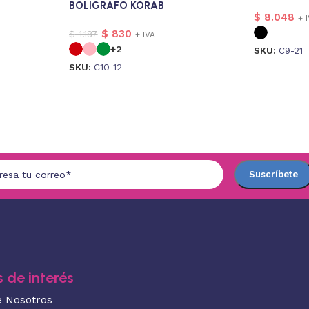
BOLIGRAFO KORAB
$
8.048
+ 
$
830
$
1.187
+ IVA
+2
SKU:
C9-21
SKU:
C10-12
 de interés
e Nosotros