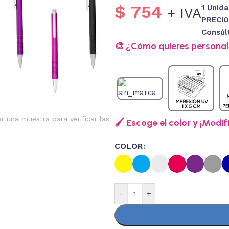
$
754
1 Unid
+ IVA
PRECIO
Consúl
🎨 ¿Cómo quieres personali
ar una muestra para verificar las
🖌️ Escoge el color y ¡Modif
COLOR
-
+