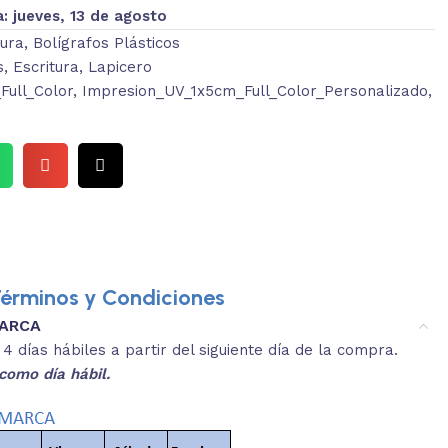
a:
jueves, 13 de agosto
tura
,
Bolígrafos Plásticos
s
,
Escritura
,
Lapicero
ull_Color
,
Impresion_UV_1x5cm_Full_Color_Personalizado
,
érminos y Condiciones
MARCA
3.
es y medidas aproximadas.
 días hábiles a partir del siguiente día de la compra.
REVISA
como día hábil.
 producto, que sean acordes a lo que
Selecciona el co
s buscando.