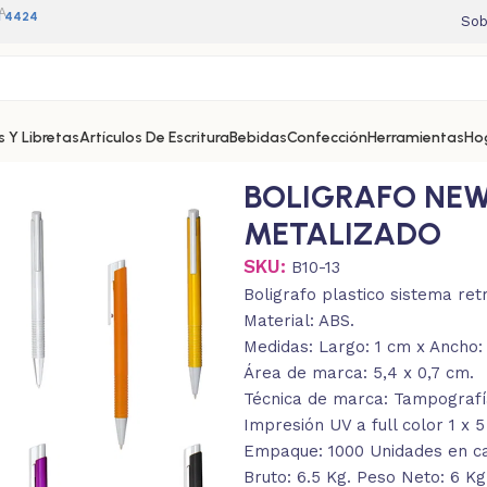
A
11 4424
Sob
 Y Libretas
Artículos De Escritura
Bebidas
Confección
Herramientas
Ho
BOLIGRAFO NEW
METALIZADO
SKU:
B10-13
Boligrafo plastico sistema retr
Material: ABS.
Medidas: Largo: 1 cm x Ancho: 
Área de marca: 5,4 x 0,7 cm.
Técnica de marca: Tampografía
Impresión UV a full color 1 x 
Empaque: 1000 Unidades en caj
Bruto: 6.5 Kg. Peso Neto: 6 K