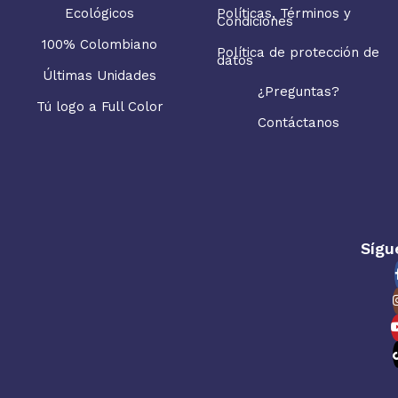
Ecológicos
Políticas, Términos y
Condiciones
100% Colombiano
Política de protección de
datos
Últimas Unidades
¿Preguntas?
Tú logo a Full Color
Contáctanos
Sígu