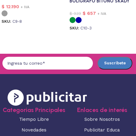
BOLIGRAFO BITONO SKADY
$
12.190
+ IVA
$
657
$
939
+ IVA
SKU:
C9-8
SKU:
C10-3
Seleccionar opciones
Seleccionar opciones
Categorias Principales
Enlaces de interés
Tiempo Libre
Sobre Nosotros
Novedades
Publicitar Educa