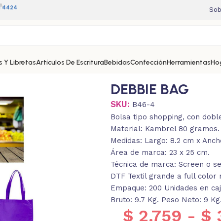
A
11 4424
Sob
 Y Libretas
Artículos De Escritura
Bebidas
Confección
Herramientas
Ho
DEBBIE BAG
SKU:
B46-4
Bolsa tipo shopping, con dobl
Material: Kambrel 80 gramos.
Medidas: Largo: 8.2 cm x Anch
Área de marca: 23 x 25 cm.
Técnica de marca: Screen o ser
DTF Textil grande a full color
Empaque: 200 Unidades en caj
Bruto: 9.7 Kg. Peso Neto: 9 Kg
$
2.759
-
$