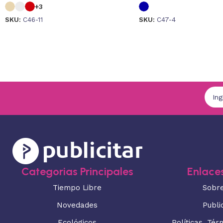
+3
SKU:
C46-11
SKU:
C47-4
Categorias Principales
Enlaces
Tiempo Libre
Sobr
Novedades
Publi
Ecológicos
Políticas, Tér