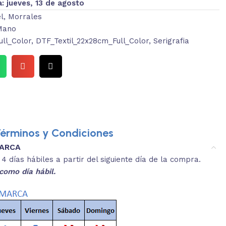
a:
jueves, 13 de agosto
l
,
Morrales
Mano
ull_Color
,
DTF_Textil_22x28cm_Full_Color
,
Serigrafia
érminos y Condiciones
MARCA
3.
es y medidas aproximadas.
 días hábiles a partir del siguiente día de la compra.
REVISA
como día hábil.
 producto, que sean acordes a lo que
Selecciona el co
s buscando.