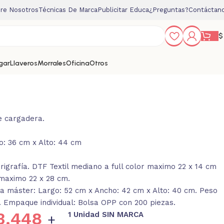
re Nosotros
Técnicas De Marca
Publicitar Educa
¿Preguntas?
Contáctan
$
gar
Llaveros
Morrales
Oficina
Otros
e cargadera.
o: 36 cm x Alto: 44 cm
igrafía. DTF Textil mediano a full color maximo 22 x 14 cm
 maximo 22 x 28 cm.
a máster: Largo: 52 cm x Ancho: 42 cm x Alto: 40 cm. Peso
. Empaque individual: Bolsa OPP con 200 piezas.
3.448
1 Unidad SIN MARCA
+