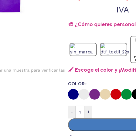
IVA
🎨 ¿Cómo quieres personali
🖌️ Escoge el color y ¡Modif
ar una muestra para verificar las
COLOR
-
+