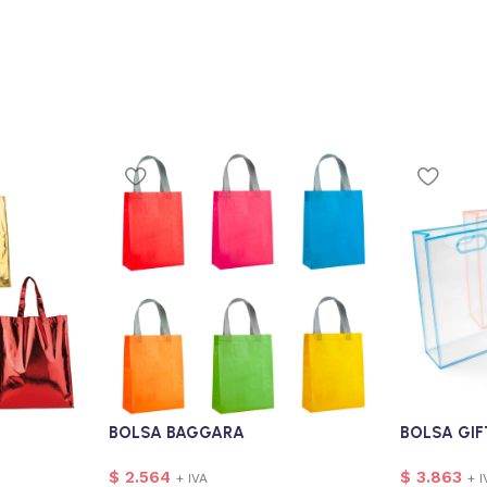
BOLSA BAGGARA
BOLSA GIF
$
2.564
$
3.863
+ IVA
+ I