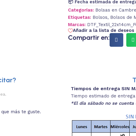
📦 Fecha estimada de entreg
Categorías:
Bolsas en Cambre
Etiquetas:
Bolsos
,
Bolsos de 
Marcas:
DTF_Textil_22x14cm_F
Añadir a la lista de deseos
Compartir en:
itar?
T
Tiempos de entrega SIN 
2.
nea.
Descripciones brev
Tiempo estimado de entrega 4
*El día sábado no se cuenta 
o que más te guste.
Lee las especificaciones del
está