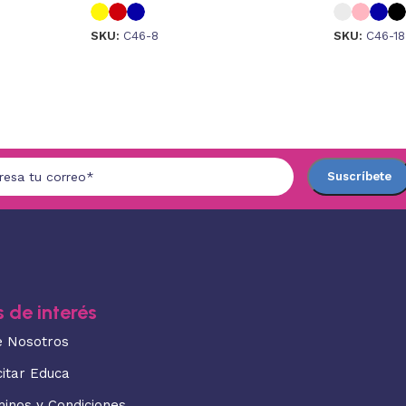
SKU:
C46-8
SKU:
C46-18
 de interés
e Nosotros
citar Educa
minos y Condiciones