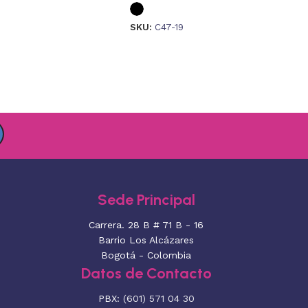
SKU:
C47-19
Sede Principal
Carrera. 28 B # 71 B - 16
Barrio Los Alcázares
Bogotá - Colombia
Datos de Contacto
PBX:
(601) 571 04 30