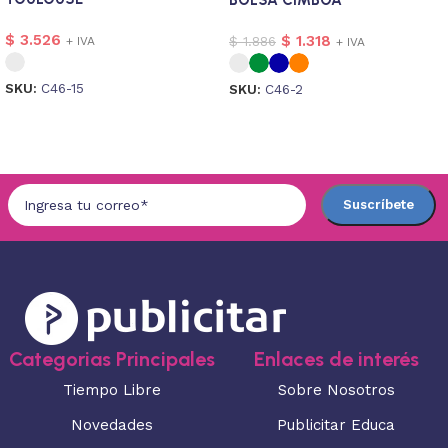
$
3.526
$
1.318
$
1.886
+ IVA
+ IVA
SKU:
C46-15
SKU:
C46-2
Seleccionar opciones
Seleccionar opciones
Categorias Principales
Enlaces de interés
Tiempo Libre
Sobre Nosotros
Novedades
Publicitar Educa