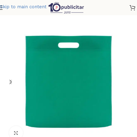
Skip to main content
Home
»
Tienda
»
RALLY BAG
Clic para ampliar