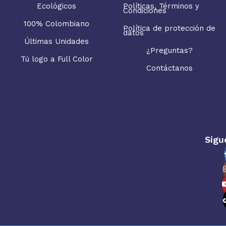
Ecológicos
Políticas, Términos y
Condiciones
100% Colombiano
Política de protección de
datos
Últimas Unidades
¿Preguntas?
Tú logo a Full Color
Contáctanos
Sígu