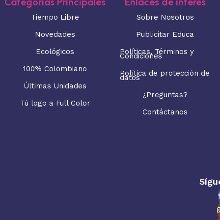
Categorias Principales
Enlaces de interés
Tiempo Libre
Sobre Nosotros
Novedades
Publicitar Educa
Ecológicos
Políticas, Términos y
Condiciones
100% Colombiano
Política de protección de
datos
Últimas Unidades
¿Preguntas?
Tú logo a Full Color
Contáctanos
Sígu