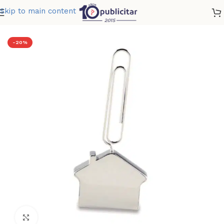
Skip to main content
Home
»
Tienda
»
CLIP PORTAMENSAJES HOUSE
-20%
Clic para ampliar