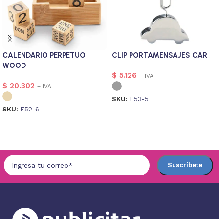
CALENDARIO PERPETUO
CLIP PORTAMENSAJES CAR
WOOD
$
5.126
+ IVA
$
20.302
+ IVA
SKU:
E53-5
SKU:
E52-6
Seleccionar opciones
Seleccionar opciones