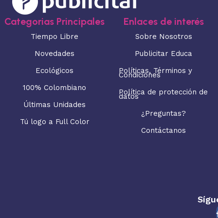
Categorias Principales
Enlaces de interés
Tiempo Libre
Sobre Nosotros
Novedades
Publicitar Educa
Ecológicos
Políticas, Términos y
Condiciones
100% Colombiano
Política de protección de
datos
Últimas Unidades
¿Preguntas?
Tú logo a Full Color
Contáctanos
Sígu