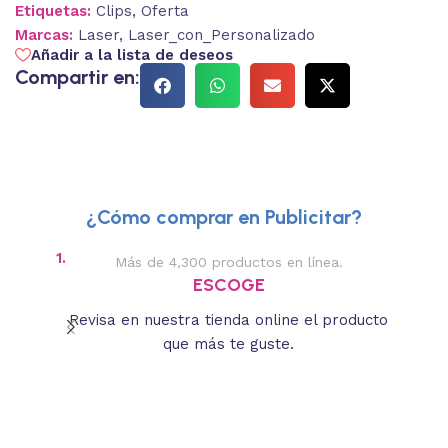
Etiquetas:
Clips
,
Oferta
Marcas:
Laser
,
Laser_con_Personalizado
Añadir a la lista de deseos
Compartir en:
¿Cómo comprar en Publicitar?
1.
2.
Más de 4,300 productos en línea.
Des
ESCOGE
Revisa en nuestra tienda online el producto
Lee
que más te guste.
s