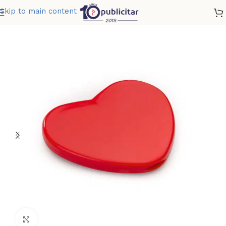
Skip to main content
Home
»
Tienda
»
ESPEJO HEART
Clic para ampliar