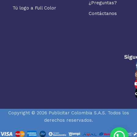
¿Preguntas?
Tú logo a Full Color
Contáctanos
Sígu
Copyright © 2026 Publicitar Colombia S.A.S. Todos los
derechos reservados.