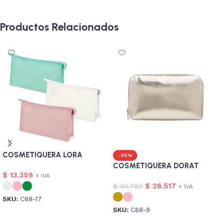
Productos Relacionados
COSMETIQUERA LORA
-30%
COSMETIQUERA DORAT
$
13.359
+ IVA
$
28.517
$
40.780
+ IVA
SKU:
C68-17
SKU:
C68-9
Seleccionar opciones