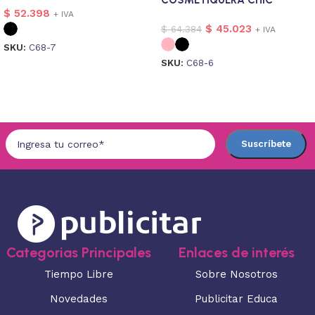
$
52.398
+ IVA
$
45.023
$
64.384
+ IVA
SKU:
C68-7
SKU:
C68-6
Seleccionar opciones
Seleccionar opciones
Categorias Principales
Enlaces de interés
Tiempo Libre
Sobre Nosotros
Novedades
Publicitar Educa