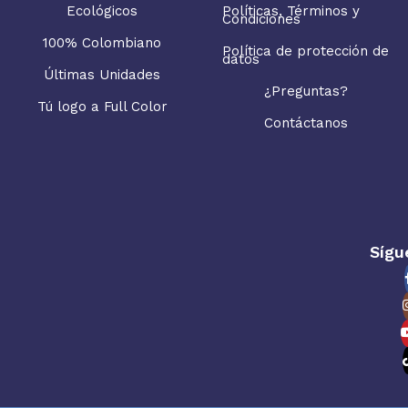
Ecológicos
Políticas, Términos y
Condiciones
100% Colombiano
Política de protección de
datos
Últimas Unidades
¿Preguntas?
Tú logo a Full Color
Contáctanos
Sígu