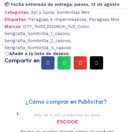
📦 Fecha estimada de entrega:
jueves, 13 de agosto
Categorías:
Sol y lluvia
,
Sombrillas Mini
Etiquetas:
Paraguas e Impermeables
,
Paraguas Mini
Marcas:
DTF_Textil_22x28cm_Full_Color
,
Serigrafia_Sombrilla_1_cascos
,
Serigrafia_Sombrilla_2_cascos
,
Serigrafia_Sombrilla_4_cascos
Añadir a la lista de deseos
Compartir en:
¿Cómo comprar en Publicitar?
1.
2.
Más de 4,300 productos en línea.
Des
ESCOGE
Revisa en nuestra tienda online el producto
Lee