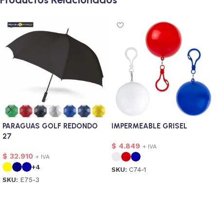
PARAGUAS GOLF REDONDO
IMPERMEABLE GRISEL
27
$
4.849
+ IVA
$
32.910
+ IVA
+4
SKU:
C74-1
SKU:
E75-3
Seleccionar opciones
Seleccionar opciones