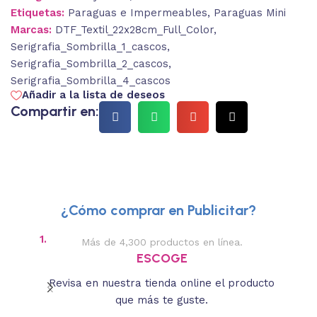
Etiquetas:
Paraguas e Impermeables
,
Paraguas Mini
Marcas:
DTF_Textil_22x28cm_Full_Color
,
Serigrafia_Sombrilla_1_cascos
,
Serigrafia_Sombrilla_2_cascos
,
Serigrafia_Sombrilla_4_cascos
Añadir a la lista de deseos
Compartir en:
¿Cómo comprar en Publicitar?
1.
2.
Más de 4,300 productos en línea.
Des
ESCOGE
Revisa en nuestra tienda online el producto
Lee
que más te guste.
s