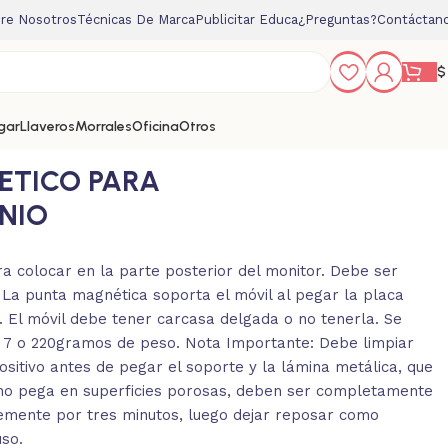
re Nosotros
Técnicas De Marca
Publicitar Educa
¿Preguntas?
Contáctan
$
gar
Llaveros
Morrales
Oficina
Otros
ETICO PARA
NIO
a colocar en la parte posterior del monitor. Debe ser
 La punta magnética soporta el móvil al pegar la placa
. El móvil debe tener carcasa delgada o no tenerla. Se
 7 o 220gramos de peso. Nota Importante: Debe limpiar
positivo antes de pegar el soporte y la lámina metálica, que
o pega en superficies porosas, deben ser completamente
rmemente por tres minutos, luego dejar reposar como
so.