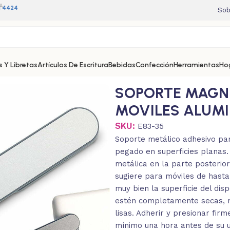
A
11 4424
Sob
 Y Libretas
Artículos De Escritura
Bebidas
Confección
Herramientas
Ho
LUMINIO
SOPORTE MAGN
MOVILES ALUMI
SKU:
E83-35
Soporte metálico adhesivo par
pegado en superficies planas.
metálica en la parte posterior
sugiere para móviles de hasta
muy bien la superficie del dis
estén completamente secas, n
lisas. Adherir y presionar fi
mínimo una hora antes de su u