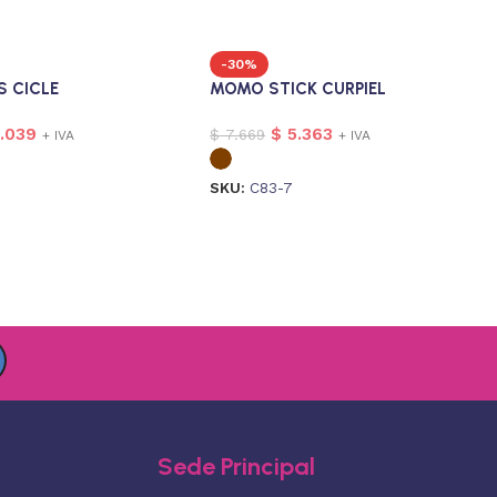
-30%
S CICLE
MOMO STICK CURPIEL
.039
$
5.363
$
7.669
+ IVA
+ IVA
0
SKU:
C83-7
Sede Principal