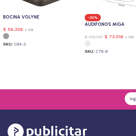
BOCINA VOLYNE
-30%
AUDIFONOS MIGA
$
56.358
+ IVA
$
73.518
$
105.130
+ IVA
SKU:
C84-3
SKU:
C78-8