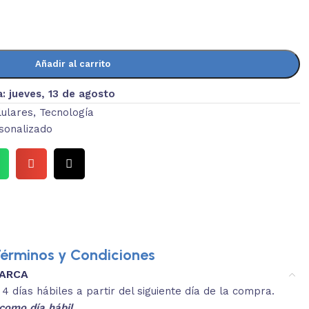
Añadir al carrito
a:
jueves, 13 de agosto
lulares
,
Tecnología
sonalizado
érminos y Condiciones
MARCA
4.
ibles con inventario.
Utiliza 
 días hábiles a partir del siguiente día de la compra.
LECCIONA
como día hábil.