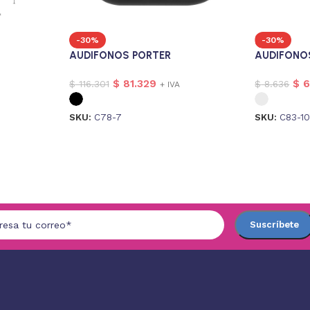
-30%
-30%
AUDIFONOS PORTER
AUDIFONO
$
81.329
$
6
$
116.301
$
8.636
+ IVA
SKU:
C78-7
SKU:
C83-1