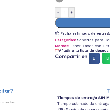
-
+
📦 Fecha estimada de entreg
Categorías:
Soportes para Ce
Marcas:
Laser
,
Laser_con_Per
Añadir a la lista de deseos
Compartir en:
itar?
T
Tiempos de entrega SIN 
3.
oximadas.
Colores dispon
Tiempo estimado de entrega 4
SE
*El día sábado no se cuenta 