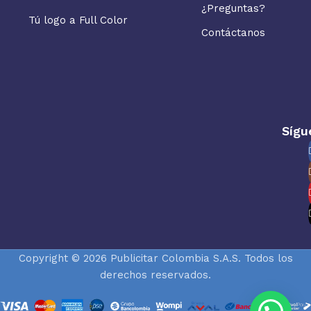
¿Preguntas?
Tú logo a Full Color
Contáctanos
Sígu
Copyright © 2026 Publicitar Colombia S.A.S. Todos los
derechos reservados.