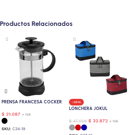
Productos Relacionados
PRENSA FRANCESA COCKER
-30%
LONCHERA JOKUL
$
21.087
+ IVA
$
32.872
$
47.006
+ IVA
SKU:
C34-19