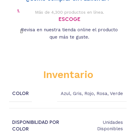
1.
2.
Más de 4,300 productos en línea.
Des
ESCOGE
Revisa en nuestra tienda online el producto
Lee
que más te guste.
s
Inventario
COLOR
Azul
,
Gris
,
Rojo
,
Rosa
,
Verde
DISPONIBILIDAD POR
Unidades
COLOR
Disponibles