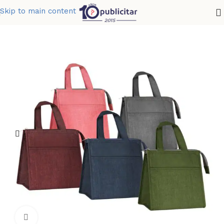
Skip to main content
Home
»
Tienda
»
LONCHERA SAANVI
Clic para ampliar