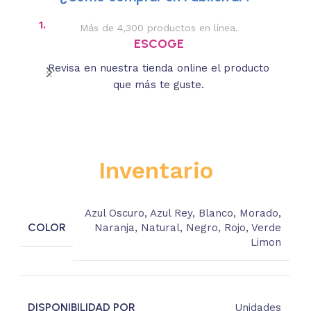
1.
2.
Más de 4,300 productos en línea.
Des
ESCOGE
Revisa en nuestra tienda online el producto
Lee
que más te guste.
s
Inventario
Azul Oscuro
,
Azul Rey
,
Blanco
,
Morado
,
COLOR
Naranja
,
Natural
,
Negro
,
Rojo
,
Verde
Limon
DISPONIBILIDAD POR
Unidades