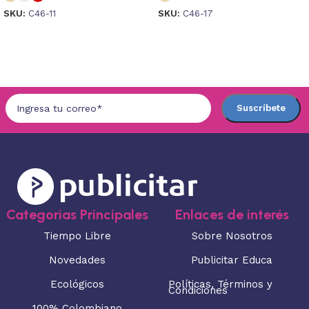
SKU:
C46-11
SKU:
C46-17
Seleccionar opciones
Seleccionar opciones
Categorias Principales
Enlaces de interés
Tiempo Libre
Sobre Nosotros
Novedades
Publicitar Educa
Ecológicos
Políticas, Términos y
Condiciones
100% Colombiano