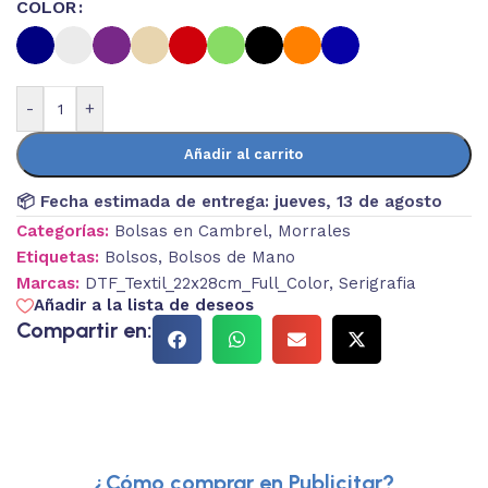
COLOR
-
+
Añadir al carrito
📦 Fecha estimada de entrega:
jueves, 13 de agosto
Categorías:
Bolsas en Cambrel
,
Morrales
Etiquetas:
Bolsos
,
Bolsos de Mano
Marcas:
DTF_Textil_22x28cm_Full_Color
,
Serigrafia
Añadir a la lista de deseos
Compartir en:
¿Cómo comprar en Publicitar?