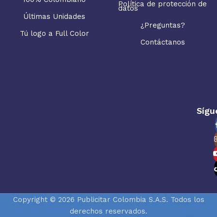
Política de protección de
datos
Últimas Unidades
¿Preguntas?
Tú logo a Full Color
Contáctanos
Sígu
Copyright © 2026 Publicitar Colombia S.A.S. Todos los
derechos reservados.